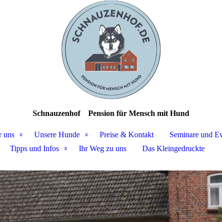
Schnauzenhof
Pension für Mensch mit Hund
 uns
Unsere Hunde
Preise & Kontakt
Seminare und Ev
Tipps und Infos
Ihr Weg zu uns
Das Kleingedruckte